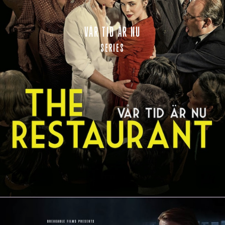
VÅR TID ÄR NU
SERIES